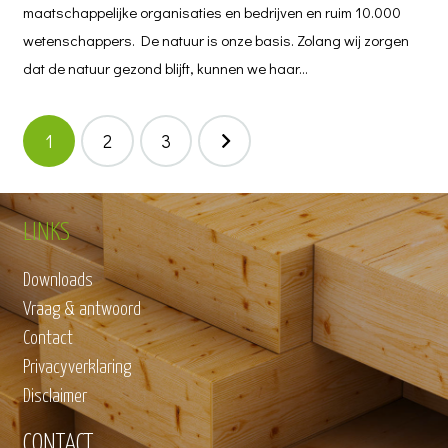
maatschappelijke organisaties en bedrijven en ruim 10.000
wetenschappers. De natuur is onze basis. Zolang wij zorgen
dat de natuur gezond blijft, kunnen we haar…
BERICHTNAVIGATIE
1
2
3
LINKS
Downloads
Vraag & antwoord
Contact
Privacyverklaring
Disclaimer
CONTACT