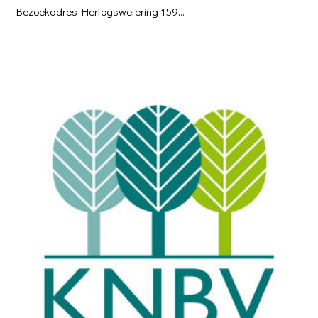
Bezoekadres Hertogswetering 159…