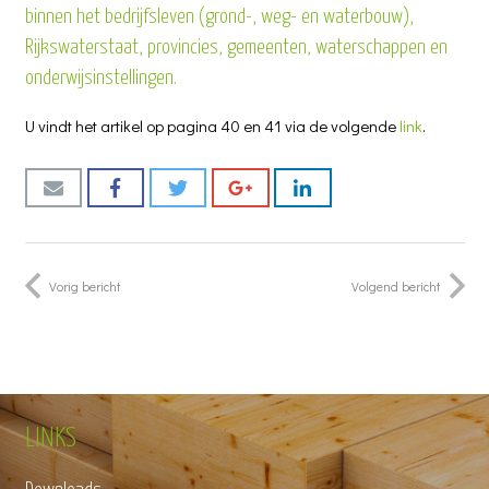
binnen het bedrijfsleven (grond-, weg- en waterbouw),
Rijkswaterstaat, provincies, gemeenten, waterschappen en
onderwijsinstellingen.
U vindt het artikel op pagina 40 en 41 via de volgende
link
.
Vorig bericht
Volgend bericht
LINKS